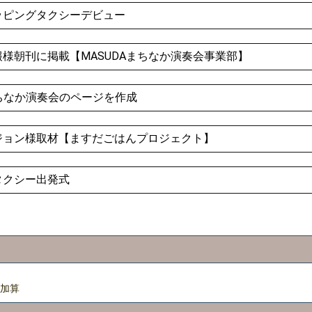
楽ラッピングタクシーデビュー
央新報様朝刊に掲載【MASUDAまちなか演奏会事業部】
DAまちなか演奏会のページを作成
まろビジョン様取材【ますだごはんプロジェクト】
ングタクシー出発式
円加算