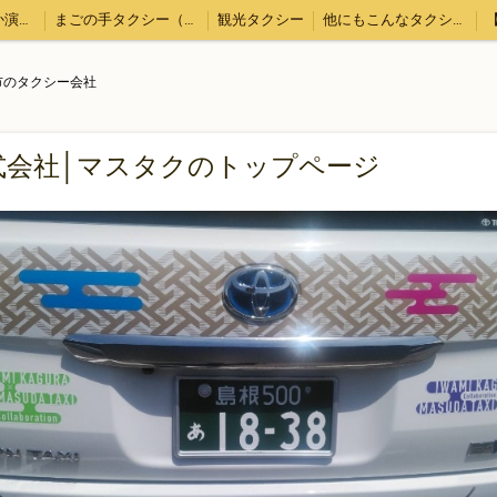
MASUDAまちなか演奏会
まごの手タクシー（用事の代行、飲食のテイクアウトなど）
観光タクシー
他にもこんなタクシー業務
ト
会社概要
市のタクシー会社
式会社│マスタクのトップページ