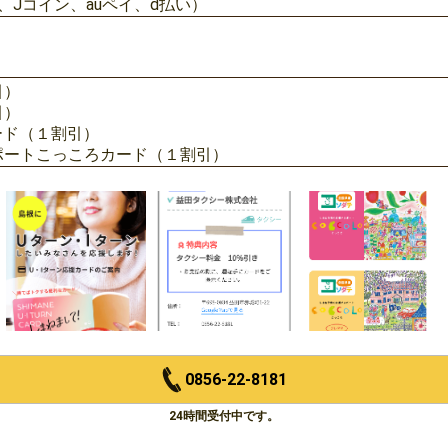
y、Jコイン、auペイ、d払い）
引）
引）
ード（１割引）
ポートこっころカード（１割引）
0856-22-8181
24時間受付中です。