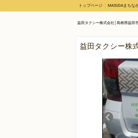
トップページ
求人情報
運輸安全マネジメン
益田タクシー株式会社│島根県益田
益田タクシー株