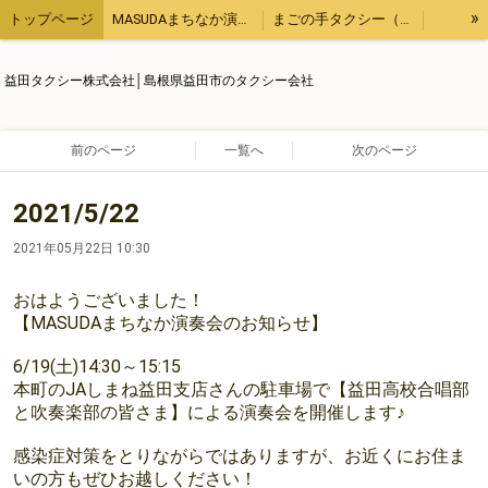
»
トップページ
MASUDAまちなか演奏会
まごの手タクシー（用事の代行、飲食のテイクアウトなど）
観光タクシー
他にもこんなタクシー業務
【ブログ】１日１ブログ
益田タクシー株式会社│島根県益田市のタクシー会社
求人情報
運輸安全マネジメント
会社概要
前のページ
一覧へ
次のページ
2021/5/22
2021年05月22日 10:30
おはようございました！
【MASUDAまちなか演奏会のお知らせ】
6/19(土)14:30～15:15
本町のJAしまね益田支店さんの駐車場で【益田高校合唱部
と吹奏楽部の皆さま】による演奏会を開催します♪
感染症対策をとりながらではありますが、お近くにお住ま
いの方もぜひお越しください！