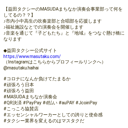
【益田タクシーのMASUDAまちなか演奏会事業部って何を
してるの？？】
♪市内小中高生の吹奏楽部と合唱部を応援します
♪福祉施設なとでの演奏会を開催します
♪音楽を通じて『子どもたち』と『地域』をつなぐ懸け橋に
なります
◆益田タクシー公式サイト
https://www.masutaku.com/
（Instagramはこちらからプロフィールリンクへ）
@masutaku.haihai
#コロナになんか負けてたまるか
#頑張ろう日本
#頑張ろう益田
#MASUDAまちなか演奏会
#QR決済 #PayPay #d払い #auPAY #JcoinPay
#こっころ協賛店
#エッセンシャルワーカーとしての誇りと使命感
#タクシー業界を変えるのはマスタクだ