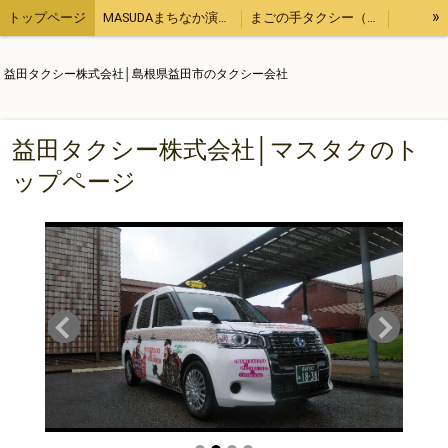
»
トップページ
MASUDAまちなか演奏会
まごの手タクシー（用事の代行、飲食のテイクアウトなど）
観光タクシー
他にもこんなタクシー業務
【ブログ】１日１ブログ
益田タクシー株式会社│島根県益田市のタクシー会社
求人情報
運輸安全マネジメント
会社概要
益田タクシー株式会社│マスタクのト
ップページ