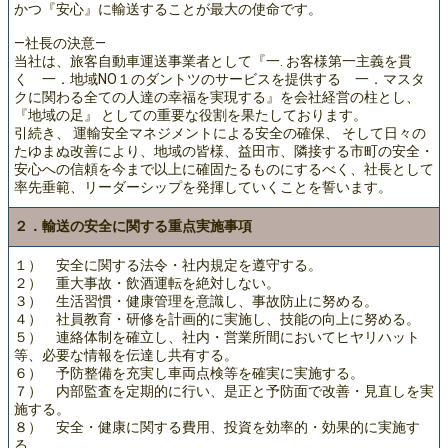
かつ『安心』に輸送することが最大の使命です。
―社長の決意―
当社は、旅客自動車運送事業者として『一. お客様第一主義を貫
く 一．地域NO１のダントツのサービスを提供する 一．マスタ
クに関わる全ての人達の幸福を実現する』を会社経営の柱とし、
『地域の足』 としての重要な役割を果たしております。
引続き、 運輸安全マネジメントによる安全の確保、 そして日々の
たゆまぬ改善により、地域の皆様、益田市、隣接する市町の安全・
安心への信頼を今まで以上に確固たるものにするべく、社長として
率先垂範、リーダーシップを発揮していくことを誓います。
２．輸送の安全に関する重点実施事項
１） 安全に関する法令・社内規定を遵守する。
２） 重大事故・飲酒運転を絶対しない。
３） 生活習慣・健康管理を意識し、事故防止に努める。
４） 社員教育・研修を計画的に実施し、技能の向上に努める。
５） 連絡体制を確立し、社内・営業所間においてヒヤリハット
等、必要な情報を伝達し共有する。
６） 予防整備を充実し車両点検等を確実に実施する。
７） 内部監査を定期的に行い、是正と予防面で改善・見直しを実
施する。
８） 安全・健康に関する費用、投資を効率的・効果的に実施す
る。