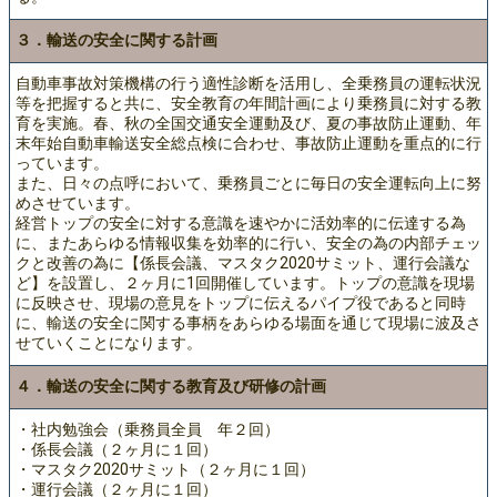
３．輸送の安全に関する計画
自動車事故対策機構の行う適性診断を活用し、全乗務員の運転状況
等を把握すると共に、安全教育の年間計画により乗務員に対する教
育を実施。春、秋の全国交通安全運動及び、夏の事故防止運動、年
末年始自動車輸送安全総点検に合わせ、事故防止運動を重点的に行
っています。
また、日々の点呼において、乗務員ごとに毎日の安全運転向上に努
めさせています。
経営トップの安全に対する意識を速やかに活効率的に伝達する為
に、またあらゆる情報収集を効率的に行い、安全の為の内部チェッ
クと改善の為に【係長会議、マスタク2020サミット、運行会議な
ど】を設置し、２ヶ月に1回開催しています。トップの意識を現場
に反映させ、現場の意見をトップに伝えるパイプ役であると同時
に、輸送の安全に関する事柄をあらゆる場面を通じて現場に波及さ
せていくことになります。
４．輸送の安全に関する教育及び研修の計画
・社内勉強会（乗務員全員 年２回）
・係長会議（２ヶ月に１回）
・マスタク2020サミット（２ヶ月に１回）
・運行会議（２ヶ月に１回）