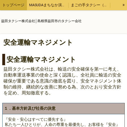
»
トップページ
MASUDAまちなか演奏会
まごの手タクシー（用事の代行、飲食のテイクアウトなど）
観光タクシー
他にもこんなタクシー業務
【ブログ】１日１ブログ
益田タクシー株式会社│島根県益田市のタクシー会社
求人情報
運輸安全マネジメント
会社概要
安全運輸マネジメント
安全運輸マネジメント
益田タクシー株式会社は、輸送の安全確保を第一に考え、
自動車運送事業の使命と深く認識し、全社員に輸送の安全
確保が重要である意識の徹底を図り、安全マネジメント体
制の維持、継続的な改善に努める為、次のとおり安全方針
を定め、周知徹底する。
１．基本方針及び社長の決意
『安全・安心はすべてに優先する』
私たち一人ひとりが、人命の尊重を最優先し、お客様を『安全』