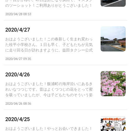
のツーショット！ご利用ありがとうございました！
益...
2020/04/28 08:53
2020/4/27
おはようございました！この春新しく生まれ変わっ
た桂平小学校さん。１日も早く、子どもたちが元気
に走り回る日が訪れますように。益田タクシー公式
サ...
2020/04/27 09:35
2020/4/26
おはようございました！飯浦町の海岸沿いにあるき
れいなつつじです。昔はよくつつじの花をとって蜜
を吸っていましたが、今は子どもたちのそういう姿
を...
2020/04/26 08:56
2020/4/25
おはようございました！やっとお会いできました！