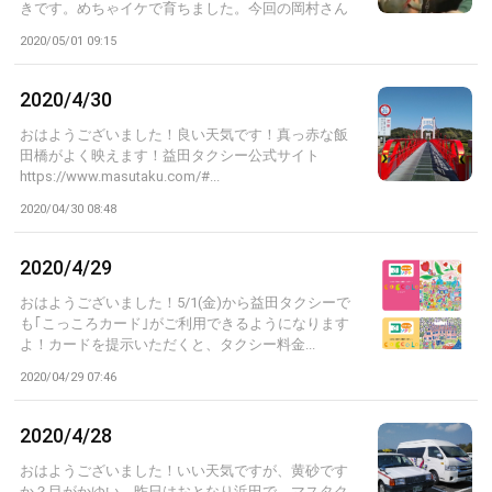
きです。めちゃイケで育ちました。今回の岡村さん
の...
2020/05/01 09:15
2020/4/30
おはようございました！良い天気です！真っ赤な飯
田橋がよく映えます！益田タクシー公式サイト
https://www.masutaku.com/#...
2020/04/30 08:48
2020/4/29
おはようございました！5/1(金)から益田タクシーで
も｢こっころカード｣がご利用できるようになります
よ！カードを提示いただくと、タクシー料金...
2020/04/29 07:46
2020/4/28
おはようございました！いい天気ですが、黄砂です
か？目がかゆい。昨日はおとなり浜田で、マスタク