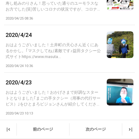
寿し処みのりさん！思っていた通りのユーモラスな
お方でした(笑)苦しいコロナの状況ですが、コロナ...
2020/04/25 08:36
2020/4/24
おはようございました！土井町の天心さん近くにあ
るかかし。｢マスクしてね｣素敵です♪益田タクシー公
式サイトhttps://www.masuta...
2020/04/24 10:36
2020/4/23
おはようございました！おかげさまで好調なスター
トとなりました｢まごの手タクシー（用事の代行サー
ビス）｣をひとまろビジョンさんが紹介してくださ...
2020/04/23 10:13
|
|
前のページ
次のページ