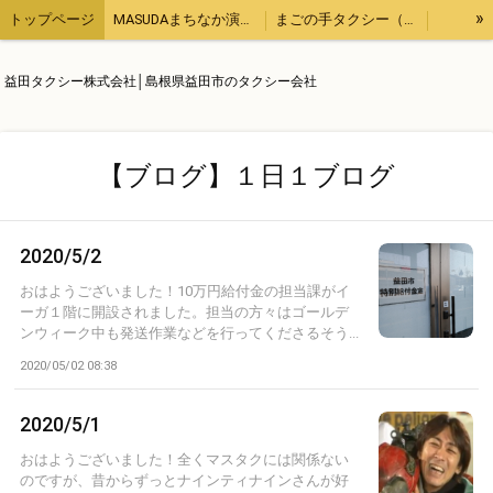
»
トップページ
MASUDAまちなか演奏会
まごの手タクシー（用事の代行、飲食のテイクアウトなど）
観光タクシー
他にもこんなタクシー業務
【ブログ】１日１ブログ
益田タクシー株式会社│島根県益田市のタクシー会社
求人情報
運輸安全マネジメント
会社概要
【ブログ】１日１ブログ
2020/5/2
おはようございました！10万円給付金の担当課がイ
ーガ１階に開設されました。担当の方々はゴールデ
ンウィーク中も発送作業などを行ってくださるそう...
2020/05/02 08:38
2020/5/1
おはようございました！全くマスタクには関係ない
のですが、昔からずっとナインティナインさんが好