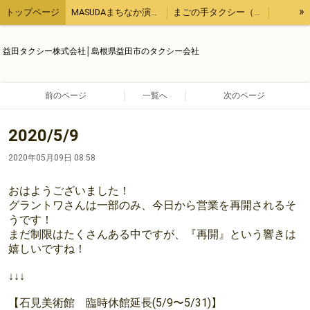
»
トップページ
MASUDAまちなか演奏会
まごの手タクシー（用事の代行、飲食のテイクアウトなど）
観光タクシー
他にもこんなタクシー業務
【ブログ】１日１ブログ
益田タクシー株式会社│島根県益田市のタクシー会社
求人情報
運輸安全マネジメント
会社概要
前のページ
一覧へ
次のページ
2020/5/9
2020年05月09日 08:58
おはようございました！
グラントワさんは一部のみ、今日から営業を再開されるそ
うです！
まだ制限はたくさんある中ですが、『再開』という響きは
嬉しいですね！
↓↓↓
【石見美術館 臨時休館延長(5/9〜5/31)】