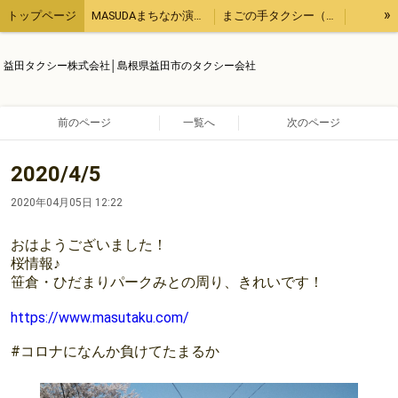
»
トップページ
MASUDAまちなか演奏会
まごの手タクシー（用事の代行、飲食のテイクアウトなど）
観光タクシー
他にもこんなタクシー業務
【ブログ】１日１ブログ
益田タクシー株式会社│島根県益田市のタクシー会社
求人情報
運輸安全マネジメント
会社概要
前のページ
一覧へ
次のページ
2020/4/5
2020年04月05日 12:22
おはようございました！
桜情報♪
笹倉・ひだまりパークみとの周り、きれいです！
https://www.masutaku.com/
#コロナになんか負けてたまるか